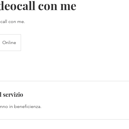
ideocall con me
ocall con me.
Online
 servizio
ranno in beneficienza.