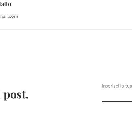
tatto
mail.com
Inserisci la tu
 post.