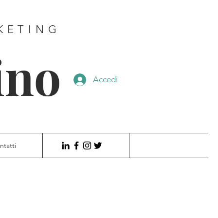
KETING
ino
Accedi
ntatti