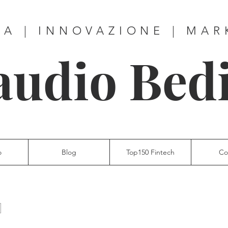
ZA | INNOVAZIONE | MAR
audio Bed
o
Blog
Top150 Fintech
Co