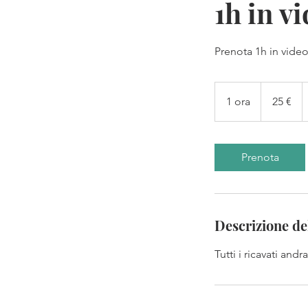
1h in v
Prenota 1h in vide
25
euro
1 ora
1
25 €
o
r
Prenota
Descrizione del
Tutti i ricavati and