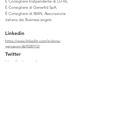
È Consigliere Indipendente di LU-VE.
È Consigliere di Generfid SpA.
È Consigliere di IBAN, Associazione
italiana dei Business angels.
Linkedin
https://www.linkedin.com/in/anna-
gervasoni-6b9320172/
Twitter
https://twitter.com/gervasoni_anna
Youtube
Website
https://www.aifi.it/
Qualche errore in questa scheda? Può