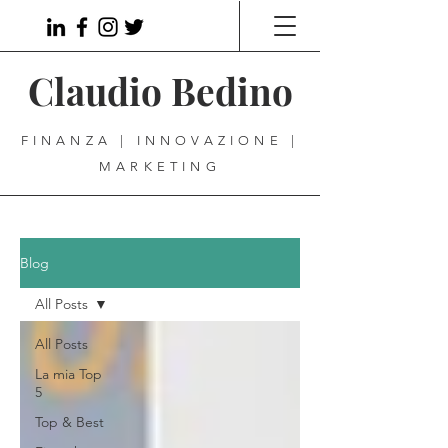
Claudio Bedino
FINANZA | INNOVAZIONE |
MARKETING
Blog
All Posts
All Posts
La mia Top
5
Top & Best