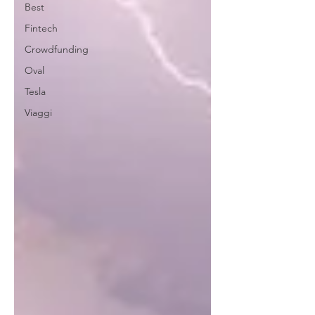
Best
Fintech
Crowdfunding
Oval
Tesla
Viaggi