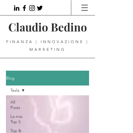
Claudio Bedino
FINANZA | INNOVAZIONE |
MARKETING
Blog
Tesla
All
Posts
La mia
Top 5
Top &