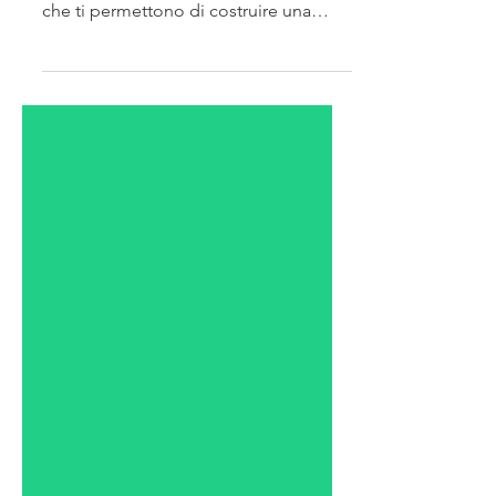
Le buone abitudini pagano
La gestione delle finanze passa
attraverso quei piccoli gesti quotidiani
che ti permettono di costruire una
solida routine