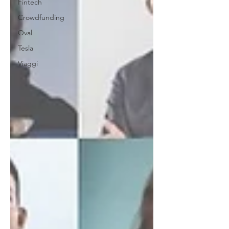
Fintech
Crowdfunding
Oval
Tesla
Viaggi