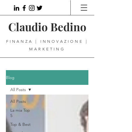
Claudio Bedino
FINANZA | INNOVAZIONE |
MARKETING
Blog
All Posts
All Posts
La mia Top
5
Top & Best