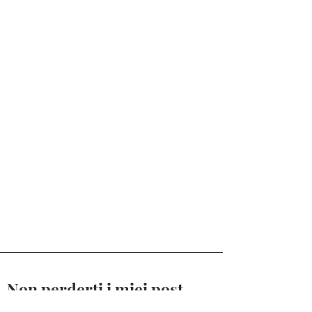
Non perderti i miei post.