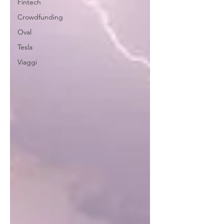
Fintech
Crowdfunding
Oval
Tesla
Viaggi