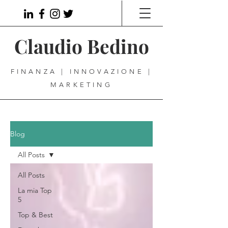
Claudio Bedino
FINANZA | INNOVAZIONE |
MARKETING
Blog
All Posts
All Posts
La mia Top
5
Top & Best