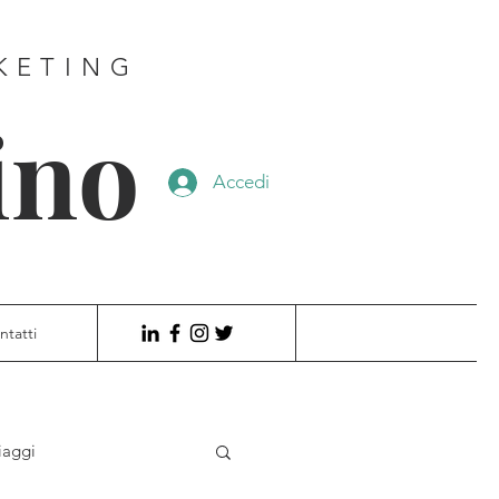
KETING
ino
Accedi
ntatti
iaggi