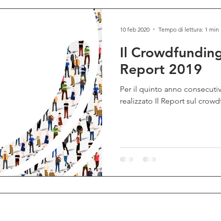
10 feb 2020
Tempo di lettura: 1 min
Il Crowdfunding 
Report 2019
Per il quinto anno consecuti
realizzato Il Report sul crowdf