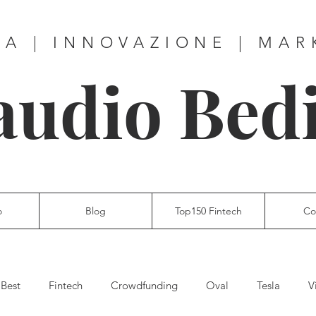
ZA | INNOVAZIONE | MAR
audio Bed
o
Blog
Top150 Fintech
Co
 Best
Fintech
Crowdfunding
Oval
Tesla
V