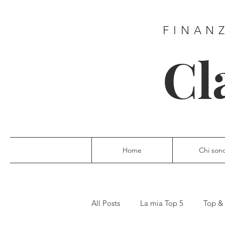
FINAN
Cl
Home
Chi son
All Posts
La mia Top 5
Top &