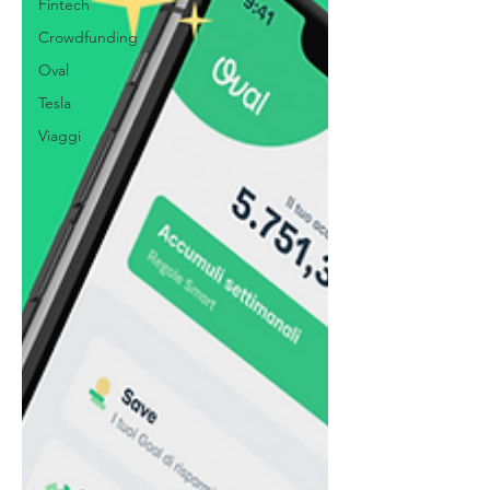
Fintech
Crowdfunding
Oval
Tesla
Viaggi