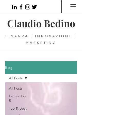
Claudio Bedino
FINANZA | INNOVAZIONE |
MARKETING
Blog
All Posts
All Posts
La mia Top
5
Top & Best