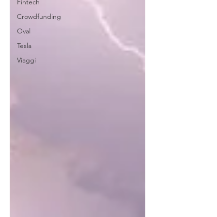
Fintech
Crowdfunding
Oval
Tesla
Viaggi