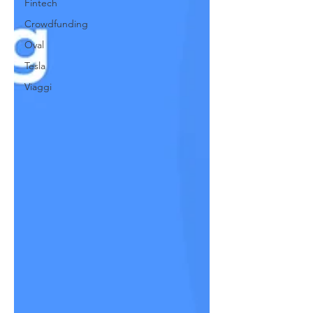
Fintech
Crowdfunding
Oval
Tesla
Viaggi