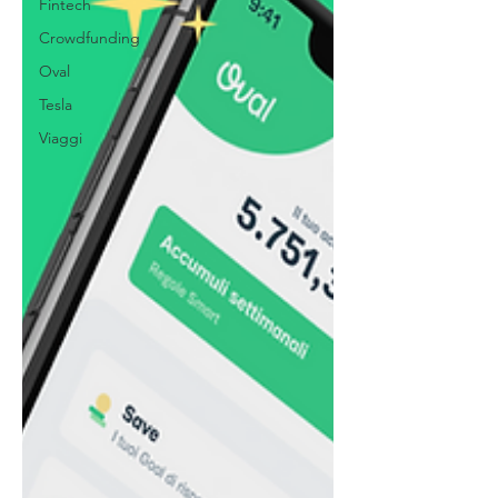
Fintech
Crowdfunding
Oval
Tesla
Viaggi